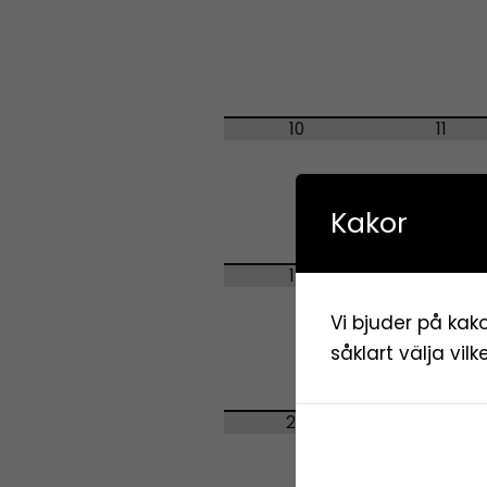
10
11
Kakor
17
18
Vi bjuder på kako
såklart välja vil
24
25