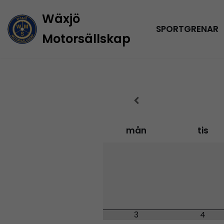
Wäxjö
Hoppa
SPORTGRENAR
Motorsällskap
till
innehåll
mån
tis
3
4