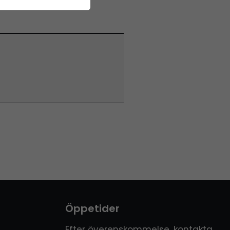
Öppetider
Efter överenskommelse, kontakta