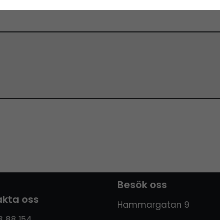
Besök oss
kta oss
Hammargatan 9
 88 154