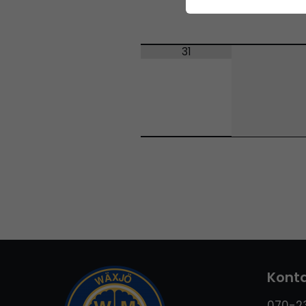
31
Konta
070-23