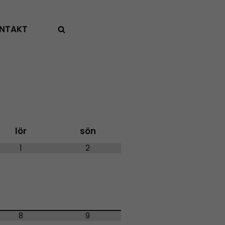
NTAKT
lör
sön
1
2
8
9