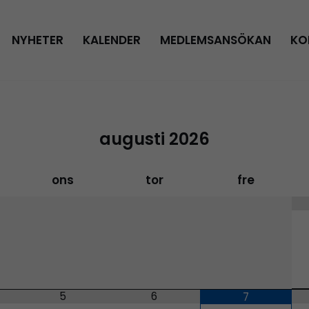
NYHETER
KALENDER
MEDLEMSANSÖKAN
KO
augusti
2026
ons
tor
fre
5
6
7