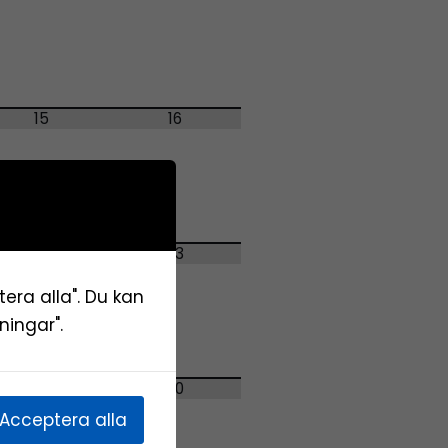
15
16
22
23
tera alla". Du kan
ningar".
29
30
Acceptera alla