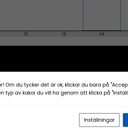
12
13
14
19
20
21
r! Om du tycker det är ok, klickar du bara på "Accep
ken typ av kakor du vill ha genom att klicka på "Inställ
26
27
28
Inställningar