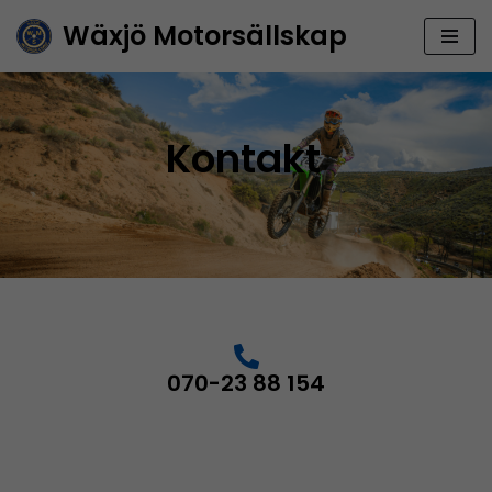
Wäxjö Motorsällskap
Hoppa
till
innehåll
Kontakt
070-23 88 154