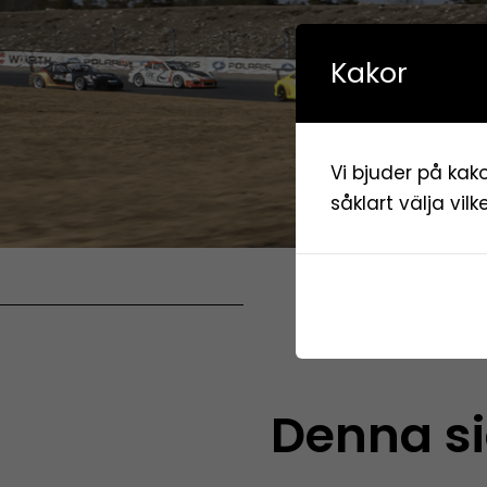
Kakor
Vi bjuder på kako
såklart välja vil
Denna s