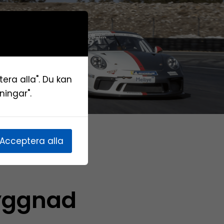
tera alla". Du kan
ningar".
Acceptera alla
yggnad